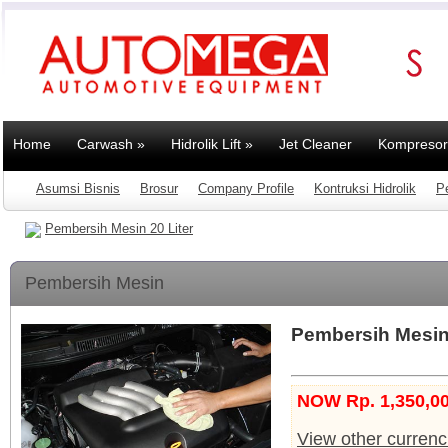
Home
Carwash
»
Hidrolik Lift
»
Jet Cleaner
Kompresor
Asumsi Bisnis
Brosur
Company Profile
Kontruksi Hidrolik
P
Pembersih Mesin 20 Liter
Pembersih Mesin
Pembersih Mesin 
NOW Rp. 1,350,00
View other currenc