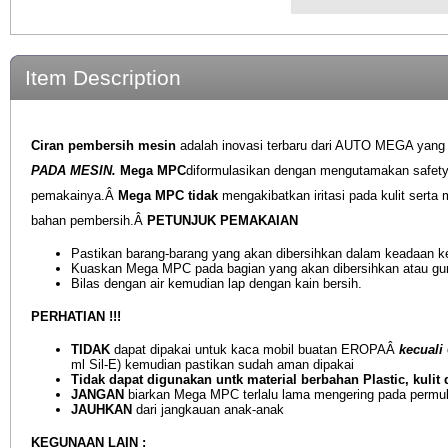
Item Description
Ciran pembersih mesin
adalah inovasi terbaru dari AUTO MEGA yang
PADA MESIN.
Mega MPC
diformulasikan dengan mengutamakan safet
pemakainya.Â
Mega MPC tidak
mengakibatkan iritasi pada kulit serta
bahan pembersih.Â
PETUNJUK PEMAKAIAN
Pastikan barang-barang yang akan dibersihkan dalam keadaan ke
Kuaskan Mega MPC pada bagian yang akan dibersihkan atau guna
Bilas dengan air kemudian lap dengan kain bersih.
PERHATIAN !!!
TIDAK
dapat dipakai untuk kaca mobil buatan EROPAÂ
kecuali
ml Sil-E) kemudian pastikan sudah aman dipakai
Tidak dapat digunakan untk material berbahan Plastic, kulit 
JANGAN
biarkan Mega MPC terlalu lama mengering pada permu
JAUHKAN
dari jangkauan anak-anak
KEGUNAAN LAIN :