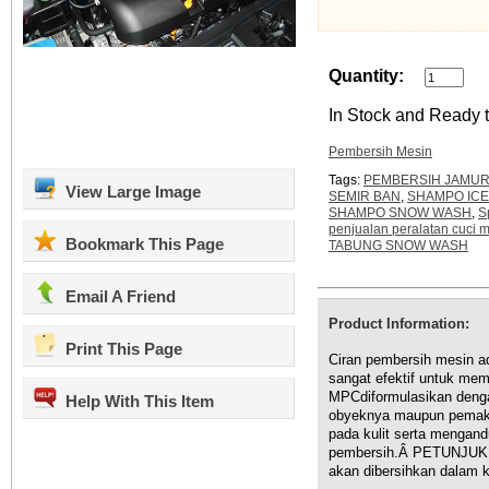
Quantity:
In Stock and Ready t
Pembersih Mesin
Tags:
PEMBERSIH JAMUR
View Large Image
SEMIR BAN
,
SHAMPO IC
SHAMPO SNOW WASH
,
S
penjualan peralatan cuci m
Bookmark This Page
TABUNG SNOW WASH
Email A Friend
Product Information:
Print This Page
Ciran pembersih mesin a
sangat efektif untuk 
MPCdiformulasikan deng
Help With This Item
obyeknya maupun pemaka
pada kulit serta mengand
pembersih.Â PETUNJUK 
akan dibersihkan dalam 