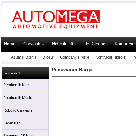
Home
Carwash
»
Hidrolik Lift
»
Jet Cleaner
Kompresor
Asumsi Bisnis
Brosur
Company Profile
Kontruksi Hidrolik
P
Penawaran Harga
Carwash
Pembersih Kaca
Pembersih Mesin
Robotic Carwash
Semir Ban