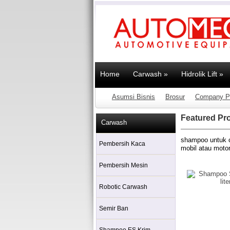
Home
Carwash
»
Hidrolik Lift
»
Asumsi Bisnis
Brosur
Company Pr
Featured Pr
Carwash
shampoo untuk c
Pembersih Kaca
mobil atau motor
Pembersih Mesin
Robotic Carwash
Semir Ban