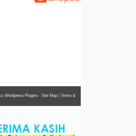
 by
Wordpress Plugins
-
Site Map
|
Terms &