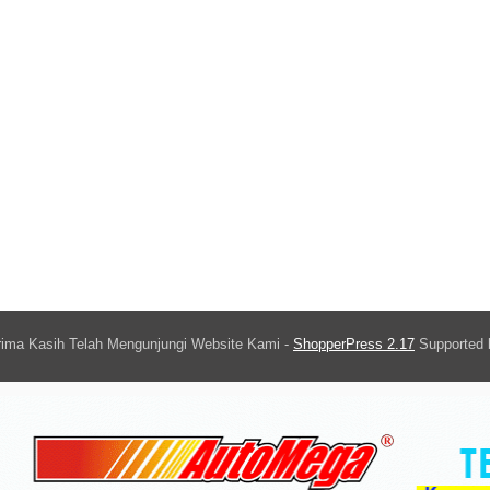
ima Kasih Telah Mengunjungi Website Kami -
ShopperPress 2.17
Supported