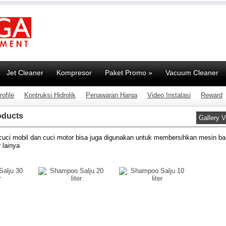
Jet Cleaner
Kompresor
Paket Promo
»
Vacuum Cleaner
ofile
Kontruksi Hidrolik
Penawaran Harga
Video Instalasi
Reward
oducts
Gallery 
uci mobil dan cuci motor bisa juga digunakan untuk membersihkan mesin ba
 lainya