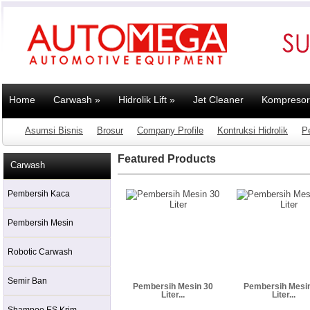
Home
Carwash
»
Hidrolik Lift
»
Jet Cleaner
Kompresor
Asumsi Bisnis
Brosur
Company Profile
Kontruksi Hidrolik
P
Featured Products
Carwash
Pembersih Kaca
Pembersih Mesin
Robotic Carwash
Semir Ban
Pembersih Mesin 30
Pembersih Mesi
Liter...
Liter...