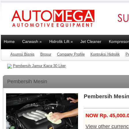
Home
Carwash
»
Hidrolik Lift
»
Jet Cleaner
Kompresor
Asumsi Bisnis
Brosur
Company Profile
Kontruksi Hidrolik
P
Pembersih Jamur Kaca 30 Liter
Pembersih Mesin
Pembersih Mesin 
NOW Rp. 45,000.
View other currenc