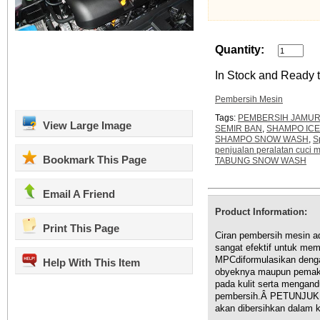
Quantity:
In Stock and Ready t
Pembersih Mesin
Tags:
PEMBERSIH JAMUR
View Large Image
SEMIR BAN
,
SHAMPO IC
SHAMPO SNOW WASH
,
S
penjualan peralatan cuci m
Bookmark This Page
TABUNG SNOW WASH
Email A Friend
Product Information:
Print This Page
Ciran pembersih mesin a
sangat efektif untuk 
MPCdiformulasikan deng
Help With This Item
obyeknya maupun pemaka
pada kulit serta mengand
pembersih.Â PETUNJUK 
akan dibersihkan dalam 