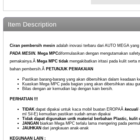
Item Description
Ciran pembersih mesin
adalah inovasi terbaru dari AUTO MEGA yang
PADA MESIN.
Mega MPC
diformulasikan dengan mengutamakan safet
pemakainya.Â
Mega MPC tidak
mengakibatkan iritasi pada kulit serta
bahan pembersih.Â
PETUNJUK PEMAKAIAN
Pastikan barang-barang yang akan dibersihkan dalam keadaan ke
Kuaskan Mega MPC pada bagian yang akan dibersihkan atau guna
Bilas dengan air kemudian lap dengan kain bersih.
PERHATIAN !!!
TIDAK
dapat dipakai untuk kaca mobil buatan EROPAÂ
kecuali
ml Sil-E) kemudian pastikan sudah aman dipakai
Tidak dapat digunakan untk material berbahan Plastic, kulit 
JANGAN
biarkan Mega MPC terlalu lama mengering pada permu
JAUHKAN
dari jangkauan anak-anak
KEGUNAAN LAIN :