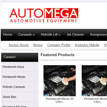
Home
Carwash
»
Hidrolik Lift
»
Jet Cleaner
Kompresor
Asumsi Bisnis
Brosur
Company Profile
Kontruksi Hidrolik
P
Featured Products
Carwash
Pembersih Kaca
Pembersih Mesin
Robotic Carwash
Semir Ban
Pembersih Mesin 30
Pembersih Mesi
Liter...
Liter...