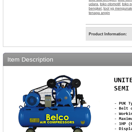
udara
,
toko otomotif
,
toko p
bengkel
,
tool yg menguna
tenaga angin
Product Information:
Item Description