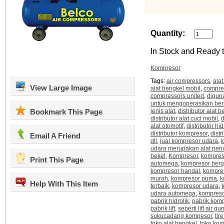
Quantity:
In Stock and Ready t
Kompresor
Tags:
air compressors
,
ala
View Large Image
alat bengkel mobil
,
compre
compressors united
,
digun
untuk mengoperasikan ber
Bookmark This Page
jenis alat
,
distributor alat 
distributor alat cuci mobil
,
d
alat otomotif
,
distributor hid
distributor kompresor
,
distri
Email A Friend
dll
,
jual kompresor udara
,
udara merupakan alat pen
bekel
,
Kompresor
,
kompres
Print This Page
automega
,
kompresor berg
kompresor handal
,
kompre
murah
,
kompresor puma
,
k
Help With This Item
terbaik
,
kompresor udara
,
udara automega
,
kompreso
pabrik hidrolik
,
pabrik kom
pabrik lift
,
seperti lift air gu
sukucadang kompesor
,
tire
toko alat bengkel
,
toko kom