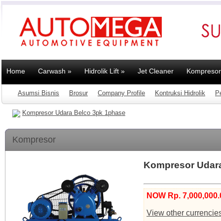
Home
Carwash
»
Hidrolik Lift
»
Jet Cleaner
Kompresor
Asumsi Bisnis
Brosur
Company Profile
Kontruksi Hidrolik
P
Kompresor Udara Belco 3pk 1phase
Kompresor
Kompresor Udara
NOW Rp. 7,000,000.
View other currencie