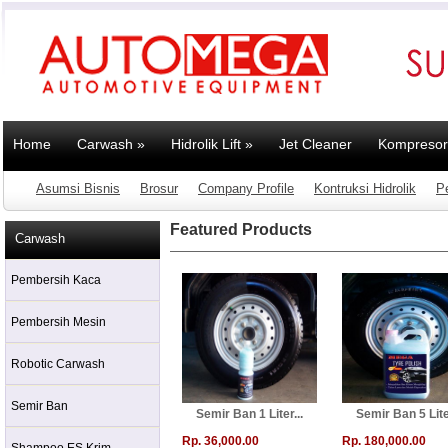
Home
Carwash
»
Hidrolik Lift
»
Jet Cleaner
Kompresor
Asumsi Bisnis
Brosur
Company Profile
Kontruksi Hidrolik
P
Featured Products
Carwash
Pembersih Kaca
Pembersih Mesin
Robotic Carwash
Semir Ban
Semir Ban 1 Liter...
Semir Ban 5 Liter
Rp. 36,000.00
Rp. 180,000.00