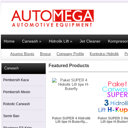
Home
Carwash
»
Hidrolik Lift
»
Jet Cleaner
Kompresor
Asumsi Bisnis
Brosur
Company Profile
Kontruksi Hidrolik
P
Featured Products
Carwash
Pembersih Kaca
Pembersih Mesin
Robotic Carwash
Semir Ban
Paket SUPER 4 Hidrolik
Paket SUPER 3 Hid
Lift tipe H-Buterfly...
Lift tipe H-Butterf